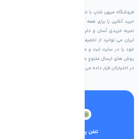
فروشگاه میهن شاپ با تنوع ده‌ها هزار کالا در دسته‌های متفاوت،
خرید آنلاین را برای همه در سراسر کشور امکان‌پذیر کرده است و
تجربه خریدی آسان و دلپذیر را برایتان فراهم می کند. در هرجای
ایران می توانید از تخفیف های باور نکردنی ما بهره برده سفارش
خود را در سایت ثبت و منتظر دریافت کالای خود باشید. از طریق
روش های ارسال متنوع ما سفارش شما در اولین فرصت درب منزل
در اختیارتان قرار داده می شود.
تلفن پشتیبانی
0210000000