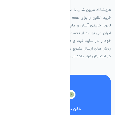
فروشگاه میهن شاپ با تنوع ده‌ها هزار کالا در دسته‌های متفاوت،
خرید آنلاین را برای همه در سراسر کشور امکان‌پذیر کرده است و
تجربه خریدی آسان و دلپذیر را برایتان فراهم می کند. در هرجای
ایران می توانید از تخفیف های باور نکردنی ما بهره برده سفارش
خود را در سایت ثبت و منتظر دریافت کالای خود باشید. از طریق
روش های ارسال متنوع ما سفارش شما در اولین فرصت درب منزل
در اختیارتان قرار داده می شود.
تلفن پشتیبانی
0210000000